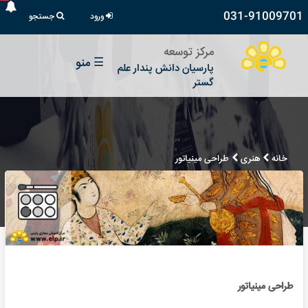
031-91009701
ورود
جستجو
مرکز توسعه
☰
منو
پارسیان دانش پندار علم
گستر
خانه
هنری
طراحی مینیاتور
طراحی مینیاتور