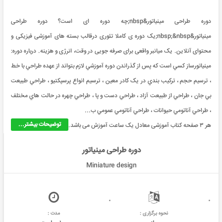
دوره طراحی مینیاتور&nbsp;چه دوره ای است؟ دوره طراحی
مینیاتور&nbsp;&nbsp;یک دوره ی کاملا تئوری درقالب بسته های آموزشی فیزیکی و
محتوای آنلاین. یک میانبر واقعی برای صرفه جویی در وقت، انرژی و هزینه. درباره دوره:
مينياتورساز کسي است که پس از گذراندن دوره آموزشي لازم بتواند از عهده طراحي با خط
، ترسيم حجم ، ترکيب بندي در يک کادر معين ، ترسيم انواع پرسپکتيو ، طراحي طبيعت
بي جان ، طراحي از طبيعت آزاد ، طراحي دست و پا ، طراحي چهره در حالت هاي مختلف
، طراحي آناتومي حيوانات ، طراحي آناتومي عمومي ب...
توضیحات بیشتر...
هر ۳ صفحه کتاب آموزشی معادل یک ساعت آموزش می باشد.
دوره طراحی مینیاتور
Miniature design
نحوه برگزاری :
مدت :