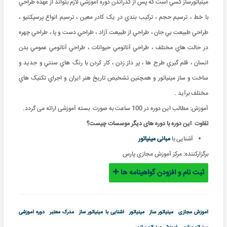
مينياتورساز کسي است که پس از گذراندن دوره آموزشي لازم بتواند از عهده طراحي
با خط ، ترسيم حجم ، ترکيب بندي در يک کادر معين ، ترسيم انواع پرسپکتيو ،
طراحي طبيعت بي جان ، طراحي از طبيعت آزاد ، طراحي دست و پا ، طراحي چهره
در حالت هاي مختلف ، طراحي آناتومي حيوانات ، طراحي آناتومي عمومي بدن
انسان ، قلم گيري طرح ها ، پر داز زدن ، کار کردن با رنگ هاي سنتي و جديد و
ساخت و ساز مينياتور و همچنين تشخيص تاريخ هنر ايران و اجراي تکنيک هاي
مختلف برآيد .
آموزش: مطالب این دوره در 100 ساعت به صورت بسته آموزشی ارائه می گردد
.
تفاوت
این دوره با دوره های دیگر موسسات چیست؟
آشنایی با
مبانی مینیاتور
برگزارکننده:
مرکز آموزش مجازی پارس
ثبت نام و افزودن گواهینامه ها
آموزش مجازی
مینیاتور ساز
مینیاتور
آشنایی با مینیاتور ساز
مدرک معتبر
دوره آموزشی