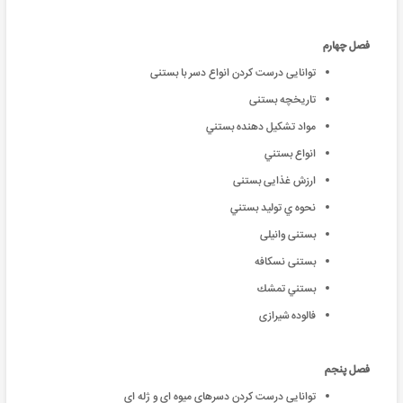
فصل چهارم
توانایی درست کردن انواع دسر با بستنی
تاریخچه بستنی
مواد تشکيل دهنده بستني
انواع بستني
ارزش غذايى بستنى
نحوه ي توليد بستني
بستنی وانیلی
بستنی نسکافه
بستني تمشك
فالوده شیرازی
فصل پنجم
توانایی درست کردن دسرهای میوه ای و ژله ای