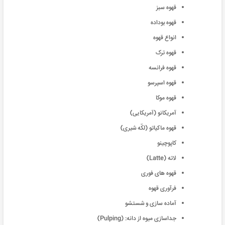
قهوه سبز
قهوه بوداده
انواع قهوه
قهوه ترک
قهوه فرانسه
قهوه اسپرسو
قهوه موکا
آمریکانو (آمریکایی)
قهوه ماکیاتو (لکّه شیری)
کاپوچینو
لاته (Latte)
قهوه های فوری
فرآوری قهوه
آماده سازی و شستشو
جدا‌سازی میوه از دانه: (Pulping)