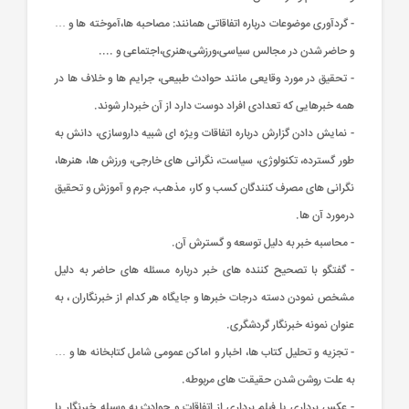
- گردآوری موضوعات درباره اتفاقاتی همانند: مصاحبه ها،آموخته ها و …
و حاضر شدن در مجالس سیاسی،ورزشی،هنری،اجتماعی و ....
- تحقیق در مورد وقایعی مانند حوادث طبیعی، جرایم ها و خلاف ها در
همه خبرهایی که تعدادی افراد دوست دارد از آن خبردار شوند.
- نمایش دادن گزارش درباره اتفاقات ویژه ای شبیه داروسازی، دانش به
طور گسترده، تکنولوژی، سیاست، نگرانی های خارجی، ورزش ها، هنرها،
نگرانی های مصرف کنندگان کسب و کار، مذهب، جرم و آموزش و تحقیق
درمورد آن ها.
- محاسبه خبر به دلیل توسعه و گسترش آن.
- گفتگو با تصحیح کننده های خبر درباره مسئله های حاضر به دلیل
مشخص نمودن دسته درجات خبرها و جایگاه هر کدام از خبرنگاران ، به
عنوان نمونه خبرنگار گردشگری.
- تجزیه و تحلیل کتاب ها، اخبار و اماکن عمومی شامل کتابخانه ها و …
به علت روشن شدن حقیقت های مربوطه.
- عکس برداری یا فیلم برداری از اتفاقات و حوادث به وسیله خبرنگار یا