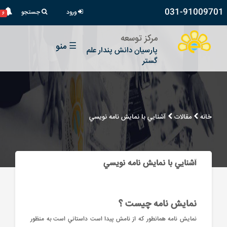
031-91009701
ورود
جستجو
۶
مرکز توسعه
☰
منو
پارسیان دانش پندار علم
گستر
خانه
مقالات
آشنايي با نمايش نامه نويسي
آشنايي با نمايش نامه نويسي
نمايش نامه چيست ؟
نمايش نامه همانطور که از نامش پيدا است داستاني است به منظور