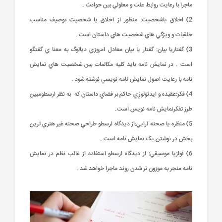
ماجرا با رعايت روابط علت و معلولي بين حوادث .
2) اخلاق ياشخصيت: منظور از اخلاق يا شخصيت توصيف مناسب
خلقيات و ويژگي هاي شخصيت هاي داستان است .
3) گفتاريا بيان: گفتار يا بيان معادل امروزي ديالوگ به معنا ي گفتگو
است . در نمايش نامه بايد کليه مکالمات بين شخصيت هاي نمايش
نامه با رعايت اصول نمايش نامه نويسي نوشته شود .
4) فکر:عقيده و ايدئولوژِي حاکم بر فضاي داستان که به نظر ارسطومبين
طرز تفکرنمايش نامه نويس است.
5) منظره يا صحنه آرايي:از ديدگاه ارسطو طراحي صحنه غير هنري ترين
بخش در نوشتن يک نمايش نامه است .
6) آوازيا موسيقي: از ديدگاه ارسطو استفاده از غالب نظم در نمايش
نامه منجر به موزون تر شدن روند ماجرا خواهد شد .