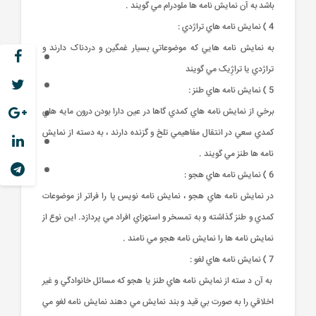
باشد به آن نمايش نامه ها ملودرام مي گويند .
4 ) نمايش نامه هاي تراژدي :
به نمايش نامه هايي که موضوعاتي بسيار غمگين و دردناک دارند و
تراژدي يا تراژِيک مي گويند
5 ) نمايش نامه هاي طنز :
برخي از نمايش نامه هاي کمدي گاها در عين دارا بودن درون مايه هاي
کمدي سعي در انتقال مفاهيمي تلخ و گزنده دارند ، به دسته از نمايش
نامه ها طنز مي گويند .
6 ) نمايش نامه هاي هجو :
در نمايش نامه هاي هجو ، نمايش نامه نويس پا را فراتر از موضوعات
کمدي و طنز گذاشته و به تمسخر و استهزاي افراد مي پردازد. اين نوع از
نمايش نامه ها را نمايش نامه هجو مي نامند .
7 ) نمايش نامه هاي لغو :
به آن د سته از نمايش نامه هاي طنز يا هجو که مسائل خانوادگي و غير
اخلاقي را به صورت بي قيد و بند نمايش مي دهند نمايش نامه لغو مي