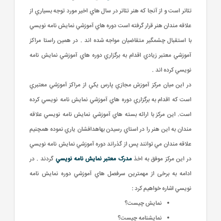
تئاتر است و از آنجا که هنر تئاتر در سال هاي اخير مورد توجه بسياري از
علاقه مندان هنر قرار گرفته است دوره هاي آموزشي نمايش نامه نويسي
با استقبال چشمگير متقاضيان مواجه شده اند . در همين راستا مراکز
آموزشي معتبر زيادي اقدام به برگزاري دوره هاي آموزشي نمايش نامه
نويسي کرده اند .
در اين ميان مرکز آموزش مجازي پارس يکي از مراکز آموزشي معتبري
است که اقدام به برگزاري دوره هاي آموزشي نمايش نامه نويسي کرده
است. اين مرکز با ارائه بسته هاي آموزشي نمايش نامه نويسي علاقه
مندان به اين هنر را در استاي رسيدن بهاهدافشان ياري نموده همچنيم
علاقه مندان مي توانند پس از گذراند دوره آموزشي نمايش نامه نويسي
در اين مرکز موفق به اخذ
مدرک معتبر نمايش نامه نويسي
گردند . در
ادامه به برخی از مهمترين سرفصل هاي آموزشي دوره نمايش نامه
نويسي اشاره خواهيم کرد :
نمايش چيست؟
نمايشنامه چيست؟