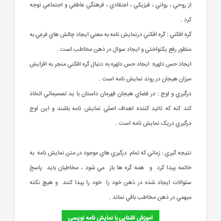
از روحي ، رواني ، فيزيکي ، اعتقادي ، فرهنگي عاطفي و اجتماعي توجه
کرد .
گره افکني : گره افکني درنمايش نامه به معني ايجاد چالش هاي فرعي به
منظور رفع يکنواختي و ايجاد سوال در ذهن مخاطب است .
ايجاد حس دلهره: ايجاد حس دلهره به دنبال گره افکني منجر به افزايش
ميزان هيجان در روند نمايش نامه است .
درگيري و اوج : در فضاي هيجان قهرمان داستان با يد تصميماتي اتخاذ
کند کنه که تائيد کننده اهداف اصلي نمايش نامه باشند و اين اوج
درگيري دريک نمايش نامه است .
نتيجه گيري : زماني که تمام درگيري هاي موجود در متن نمايش نامه به
خاتمه پيدا کرد و همه گره ها باز مي شود ، مخاطبان بايد پاسخ
سئوالات ايجاد شده در ذهن خود را خود را پيدا کنند و هيچ نکته
مبهمي در ذهن مخاطب باقي نماند .
آموزش آشنایی با نمایش نامه نویسی