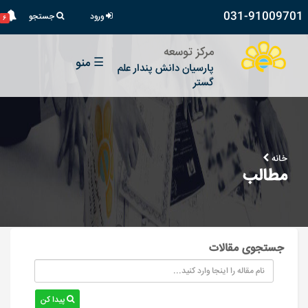
031-91009701
ورود
جستجو
۶
مرکز توسعه
☰
منو
پارسیان دانش پندار علم
گستر
خانه
مطالب
جستجوی مقالات
پیدا کن