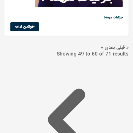
جزئیات مهمه!
خواندن ادامه
« قبلی
بعدی »
Showing
49
to
60
of
71
results