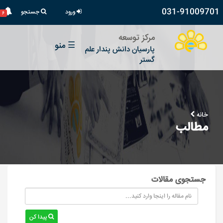
031-91009701
ورود
جستجو
۶
مرکز توسعه
☰
منو
پارسیان دانش پندار علم
گستر
خانه
مطالب
جستجوی مقالات
پیدا کن