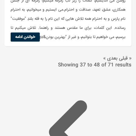
روشن می اندیشیم، کلمات را زیر لب زمزمه میکنیم؛ زمزمه ای از جنس
همکاری، عشق، تعهد، صداقت و احترام.می ایستیم و میخوانیم، به احترام
نام پارس و به احترام همه تلاش هایی که این نام را به قله بلندِ "موفقیت"
رسانده. این کلمات، برای ما مقدس هستند و راهنما. تلاش میکنیم تا
برسیم، می خواهیم تا بتوانیم، و غیر از "بهترین بودن&qu...
خواندن ادامه
« قبلی
بعدی »
Showing
37
to
48
of
71
results