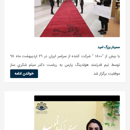
سمينار بزرگ اميد
با بيش از "۱۸۰۰ " شركت كننده از سراسر ايران در ٢٦ ارديبهشت ماه ٩٨
توسط تيم قدرتمند هولدينگ پارس به رياست دكتر ميثم شكري ساز
موفقيت برگزار شد
خواندن ادامه