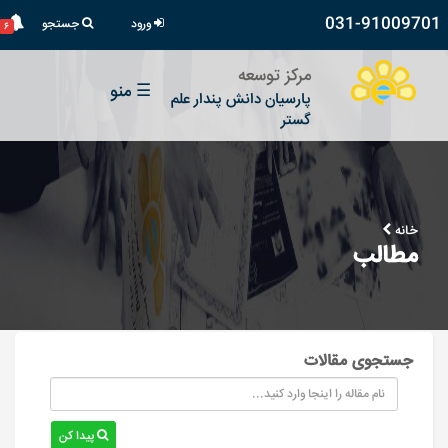
031-91009701
ورود
جستجو
۶
مرکز توسعه
☰
منو
پارسیان دانش پندار علم
گستر
خانه
مطالب
جستجوی مقالات
پیدا کن