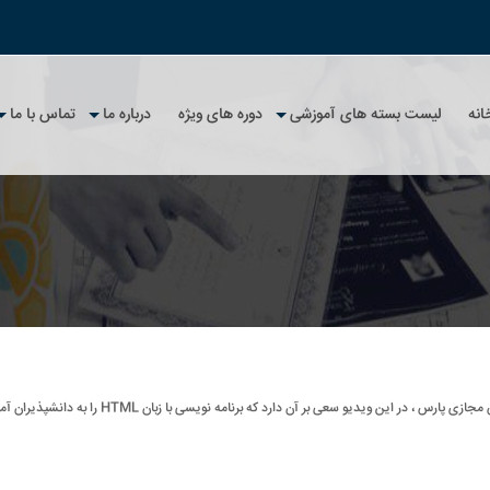
انه
لیست بسته های آموزشی
دوره های ویژه
درباره ما
تماس با ما
تلگرام
امپیوتر
رداخت و استرداد وجه
پارس در تلگرام
لیست کل بسته های آموزشی
آپارات
 و شیلات
یات مشتریان
پارس در آپارات
جستجوی بسته آموزشی
 مقررات
و عمران
صوصی
 متالورژی ، صنایع
 مرکز
رهای کاربردی
گواهینامه های ملی
سی
استعلام آنلاین گواهینامه ملی
استعلام مکتوب گواهینامه ملی
ی پارس ، در این ویدیو سعی بر آن دارد که برنامه نویسی با زبان HTML را به دانشپذیران آموزش دهد.