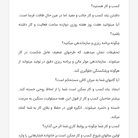
كسب و كار هستید؟
داشتن یك كسب و كار جالب و مفید اما در عین حال طاقت فرسا است.
آیا میتوانید هفت روز هفته روزی دوازده ساعت فعالیت و كار داشته
باشید؟
چگونه برنامه ریزی و سازماندهی میكنید؟
تحقیقات نشان میدهید كه طرحهای ضعیف عامل شكست در كار
میشوند. سازماندهی موثر مالی و برنامه ریزی دقیق در تولید میتواند از
هرگونه ورشكستگی جلوگیری كند.
آیا گامهای شما به میزان كافی مستحكم است؟
ایجاد یك كسب و كار ممكن است شما را از لحاظ روحی خسته كند.
بیشتر صاحبان كسب و كار از قبول این همه مسئولیت سنگین به سرعت
خسته و دلسرد میشوند. انگیزه قوی در حفظ و بقای كار به شما كمك
میكند.
كسب و كار شما چگونه بر روابط كاری شما اثر می گذارد؟
اولین سالهای شروع كسب و كار ممكن است بر خانواده فشارهایی را وارد