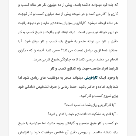
كه یك فرد میتواند داشته باشد. بیش از ده میلیون نفر هر ساله كسب و
كاری را آغاز می كنند و در نتیجه بیش از سه میلیون كسب و كار كوچك
هر ساله ایجاد میشود. كارآفرینی مزایای متعددی دارد و در نتیجه رقابت
در این حیطه نیز بسیار است. درك ابعاد این رقابت و طرح كسب و كار
دقیق و كارا می تواند منجر به شروع یك كسب و كار موفق شود. آیا
عملكرد شما ازین مراحل تبعیت می كند؟ سعی كنید آنچه را كه دیگران
انجام می دهند، بررسی كنید تا به چگونگی شروع كار پی ببرید.
شرایط افراد مناسب جهت راه اندازی کسب و کار
با وجود اینكه
كارآفرینی
میتواند منجر به موفقیت های زیادی شود اما
شما باید آماده و حاضر باشید. حتما زمانی را صرف تشخیص آمادگی خود
برای شروع كسب و كار كنید.
- آیا كارآفرینی برای شما مناسب است؟
- آیا قادرید تشكیلات اقتصادی خود را كنترل كنید؟
در كسب و كار هیچ تضمین و گارانتی وجود ندارد، اما میتوانید با طرح
یك نقشه مناسب و بررسی دقیق آن شانس موفقیت خود را افزایش