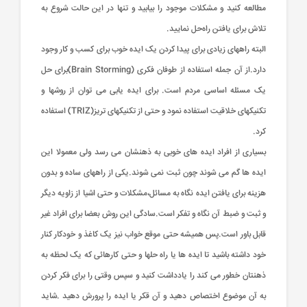
مطالعه کنید و مشکلات موجود را بیابید و تنها در این حالت شروع به
تلاش برای یافتن راه‌حل نمایید.
البته راههای زیادی برای پیدا کردن یک ایده خوب برای کسب و کار وجود
دارد.از آن جمله استفاده از طوفان فکری (Brain Storming)برای حل
یک مسئله اساسی مردم است. برای ایده یابی می توان از روشها و
تکنیکهای خلاقیت استفاده نمود و حتی از تکنیکهای تریز(TRIZ) استفاده
کرد.
بسیاری از افراد ایده های خوبی به ذهنشان می رسد ولی معمولا این
ایده ها گم می شوند چون ثبت نمی شوند.یکی از راههای ساده و بدون
هزینه برای یافتن ایده نگاه به مسائل،مشکلات و حتی اشیا از زاویه دیگر
و ثبت و ضبط آن نگاه و تفکر است.سادگی این روش بعضا برای افراد غیر
قابل باور است.پس همیشه حتی موقع خواب نیز یک کاغذ و خودکار کنار
خود داشته باشید تا ایده ها یا راه حلها و حتی کارهائی که یک لحظه به
ذهنتان خطور می کند را یادداشت کنید و سپس وقتی را برای فکر کردن
به آن موضوع اختصاص دهید و آن قکر یا ایده را پرورش دهید .شاید