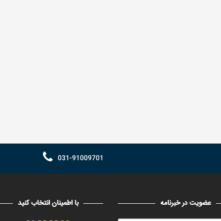
031-91009701
عضویت در خبرنامه
با اطمینان انتخاب کنید