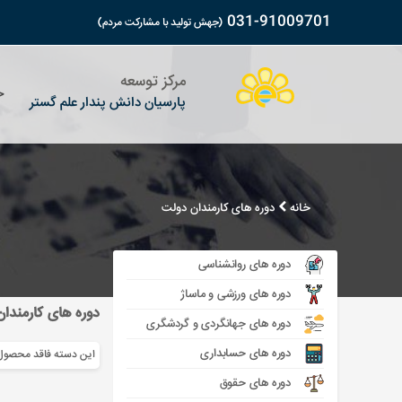
031-91009701
(جهش تولید با مشارکت مردم)
مرکز توسعه
خ
پارسیان دانش پندار علم گستر
مقالات
معرفی مرکز
ورزشی و ماساژ
آدرس وتلفن های مرکز
پارس در 
شبکه و ک
شرایط پ
بسته های آموزشی
ویدیوهای سخنرانی
جهانگردی و گردشگری
فرم انتقادات ، پیشنهادات و گزارش مشکل
پارس در 
کشاورزی
ثبت شکا
خانه
دوره های کارمندان دولت
مجوزات
حسابداری
ویدیوهای آموزشی
قوانین و
معماری 
حقوق
ویدیوهای معرفی مرکز
آئین نامه مرکز ، قوانین و مقررات
حریم خ
مکانیک ،
دوره های روانشناسی
کارمندان دولت
پارس در رسانه ها
آموزش ویدیویی نصب مالتی مدیا
افتخارات
نرم افزا
دوره های ورزشی و ماساژ
مدیریت
ویدیوهای معرفی مرکز
روانشنا
دوره های کارمندا
هنری
دوره های جهانگردی و گردشگری
دوره های حسابداری
این دسته فاقد محصول
دوره های حقوق