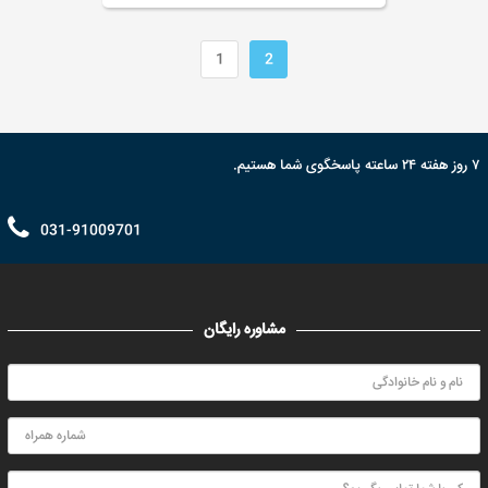
1
2
۷ روز هفته ۲۴ ساعته پاسخگوی شما هستیم.
031-91009701
مشاوره رایگان