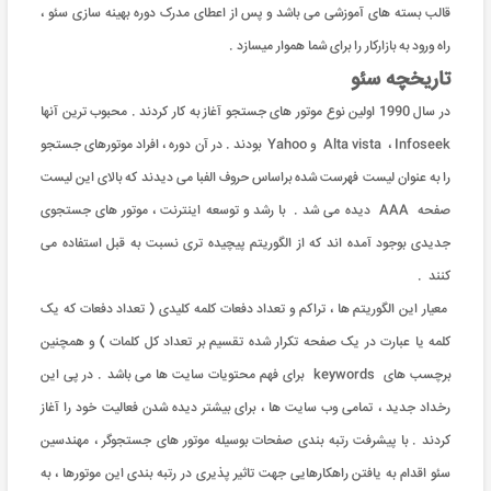
قالب بسته های آموزشی می باشد و پس از اعطای مدرک دوره بهینه سازی سئو ،
راه ورود به بازارکار را برای شما هموار میسازد .
تاریخچه سئو
در سال 1990 اولین نوع موتور های جستجو آغاز به کار کردند . محبوب ترین آنها
Alta vista ، Infoseek و Yahoo بودند . در آن دوره ، افراد موتورهای جستجو
را به عنوان لیست فهرست شده براساس حروف الفبا می دیدند که بالای این لیست
صفحه AAA دیده می شد . با رشد و توسعه اینترنت ، موتور های جستجوی
جدیدی بوجود آمده اند که از الگوریتم پیچیده تری نسبت به قبل استفاده می
کنند .
معیار این الگوریتم ها ، تراکم و تعداد دفعات کلمه کلیدی ( تعداد دفعات که یک
کلمه یا عبارت در یک صفحه تکرار شده تقسیم بر تعداد کل کلمات ) و همچنین
برچسب های keywords برای فهم محتویات سایت ها می باشد . در پی این
رخداد جدید ، تمامی وب سایت ها ، برای بیشتر دیده شدن فعالیت خود را آغاز
کردند . با پیشرفت رتبه بندی صفحات بوسیله موتور های جستجوگر ، مهندسین
سئو اقدام به یافتن راهکارهایی جهت تاثیر پذیری در رتبه بندی این موتورها ، به