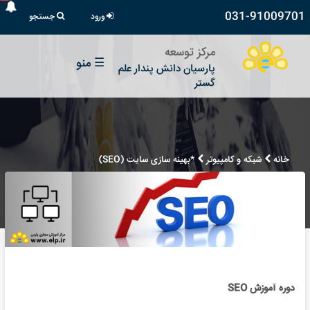
031-91009701
ورود
جستجو
مرکز توسعه
☰
منو
پارسیان دانش پندار علم
گستر
خانه
شبکه و کامپیوتر
*بهینه سازی سایت (SEO)
دوره آموزش SEO