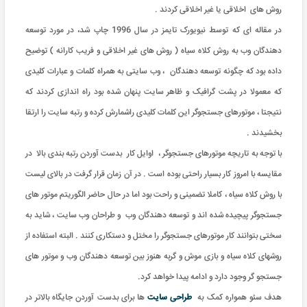
روش های اخلاقی یا غیر اخلاقی کردند .
در مقاله ای که توسط نیویورک تایمز در سال 1996 چاپ شد، در مورد توسعه
دهندگان وب به روش کلاه سیاه ( روش های غیر اخلاقی و فریب کارانه ) توضیح
داده بود که چگونه توسعه دهندگان ، وب سایتی به همراه کلمات و عبارات کلیدی
که معمولا در پشت گرافیک و ظاهر سایت پنهان شده بود راه اندازی کردند که
نتیجتا ، موتورهای جستجوگر این کلمات کلیدی راشمارش کرده و رتبه سایت را ارتقا
بخشیدند .
با توجه به تاریچه موتورهای جستجوگر ، اوایل کار بدست آوردن رتبه بندی بالا در
مقایسه با امروز کار بسیار راحتی بوده است . در آن زمان قرار گرفت در بالای لیست
با روش کلاه سیاه ، کاملا تضمینی و راحت بود اما در حال حاضر الگوریتم موتور های
جستجوگر پیچیده شده اند و توسعه دهندگان وب و طراحان وب سایت ، شاید به
سختی بتوانند کار موتورهای جستجوگر را مختل و دستکاری کنند . البته استفاده از
روشهای کلاه سیاه و بازی موش و گربه هنوز بین توسعه دهندگان وب و موتور های
جستجو گر وجود دارد و ادامه پیدا خواهد کرد.
هدف سئو همواره کمک به
طراحی سایت
ها برای بدست آوردن جایگاه بالاتر در