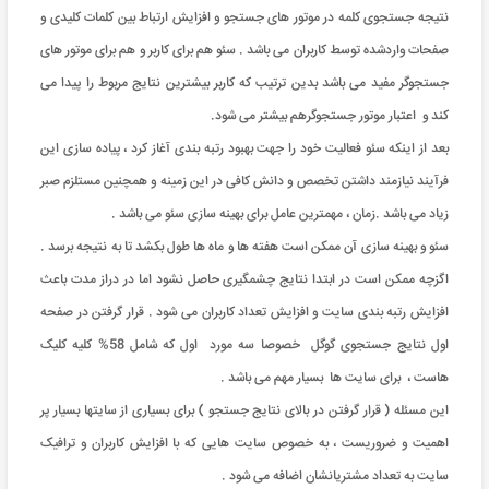
نتیجه جستجوی کلمه در موتور های جستجو و افزایش ارتباط بین کلمات کلیدی و
صفحات واردشده توسط کاربران می باشد . سئو هم برای کاربر و هم برای موتور های
جستجوگر مفید می باشد بدین ترتیب که کاربر بیشترین نتایج مربوط را پیدا می
کند و اعتبار موتور جستجوگرهم بیشتر می شود.
بعد از اینکه سئو فعالیت خود را جهت بهبود رتبه بندی آغاز کرد ، پیاده سازی این
فرآیند نیازمند داشتن تخصص و دانش کافی در این زمینه و همچنین مستلزم صبر
زیاد می باشد .زمان ، مهمترین عامل برای بهینه سازی سئو می باشد .
سئو و بهینه سازی آن ممکن است هفته ها و ماه ها طول بکشد تا به نتیجه برسد .
اگزچه ممکن است در ابتدا نتایج چشمگیری حاصل نشود اما در دراز مدت باعث
افزایش رتبه بندی سایت و افزایش تعداد کاربران می شود . قرار گرفتن در صفحه
اول نتایج جستجوی گوگل خصوصا سه مورد اول که شامل 58% کلیه کلیک
هاست ، برای سایت ها بسیار مهم می باشد .
این مسئله ( قرار گرفتن در بالای نتایج جستجو ) برای بسیاری از سایتها بسیار پر
اهمیت و ضروریست ، به خصوص سایت هایی که با افزایش کاربران و ترافیک
سایت به تعداد مشتریانشان اضافه می شود .