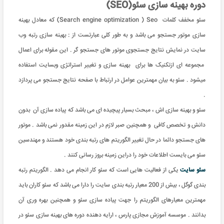
دوره بهینه سازی سئو(SEO)
سئو مخفف کلمات Search engine optimization ) Seo) که معادل بهینه
سازی موتور جستجو می باشد و به طور کلی عبارتست از : بهینه سازی رتبه وب
سایت در نمایش نتایج جستجوی موتور های جستجو گر . این مقوله برای اعمال
مجموعه ای ازتکنیک ها برای بهینه سازی و تغییر استراتژی وبسایت استفاده
میشود . سئو به بیان مهمترین عوامل در ارتباط با صفحه نتایج جستجو می پردازد
.
سئو و بهینه سازی اش ، مبحث بسیار پیچیده ای می باشد که پیاده سازی آن بدون
دانش و تخصص کافی و همچنین صبر لازم در این زمینه مقدور نمی باشد . موتور
های جستجو دائما در حال تغییر الگوریتم های رتبه بندی خود هستند و مهندسین
سئو می بایست اطلاعات خود را دراین زمینه بروز رسانی کنند .
سئو سایت
یکی از فعالیت هایی است که سئو کار انجام می دهد . الگوریتم رتبه
بندی گوگل ، بیش از 200 معیار رتبه بندی سایت را دارا می باشد که سئو کاران باید
مهمترین معیارهای الگوریتم را جهت پیاده سازی سئو و همچنین بهره وری آن
بدانند . موسسه آموزش مجازی پارس ، ارایه دهنده دوره های بهینه سازی سئو در