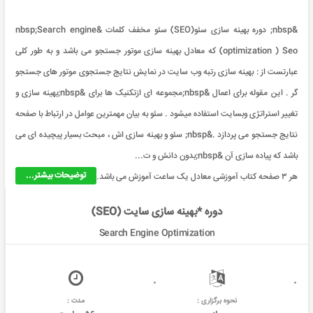
&nbsp; دوره بهینه سازی سئو(SEO) سئو مخفف کلمات &nbsp;Search engine
optimization ) Seo) که معادل بهینه سازی موتور جستجو می باشد و به طور کلی
عبارتست از : بهینه سازی رتبه وب سایت در نمایش نتایج جستجوی موتور های جستجو
گر . این مقوله برای اعمال &nbsp;مجموعه ای ازتکنیک ها برای &nbsp;بهینه سازی و
تغییر استراتژی وبسایت استفاده میشود . سئو به بیان مهمترین عوامل در ارتباط با صفحه
نتایج جستجو می پردازد .&nbsp; سئو و بهینه سازی اش ، مبحث بسیار پیچیده ای می
باشد که پیاده سازی آن &nbsp;بدون دانش و ت...
توضیحات بیشتر...
هر ۳ صفحه کتاب آموزشی معادل یک ساعت آموزش می باشد.
دوره *بهینه سازی سایت (SEO)
Search Engine Optimization
نحوه برگزاری :
مدت :