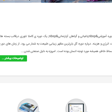
دوره آموزشی&nbsp;باغبانی و گیاهان آپارتمانی&nbsp; چه دوره ای است؟ دوره آموزشی&nbsp;باغبانی و گیاهان آپارتمانی&nbsp; یک دوره ی کاملا تئوری درقالب بس
نرژی و هزینه. درباره دوره: گل بارزترین مظهر زیبایی طبیعت به شمار می رود. از زمان های دور ب
نبساط خاطر، همیشه مورد توجه انسان بوده است. امروزه به دلیل صنعتی شدن...
توضیحات بیشتر...