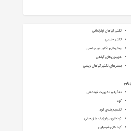
تکثیر گیاهان آپارتمانی
تکثیر جنسی
روش‌های تکثیر غیر جنسی
هورمون‌های گیاهی
بسترهاي تکثير گياهان زينتي
هارم
تغذیه و مدیریت کوددهی
کود
تقسیم بندی کود
کودهاي بيولوژيک يا زيستي
کود های شیمیایی