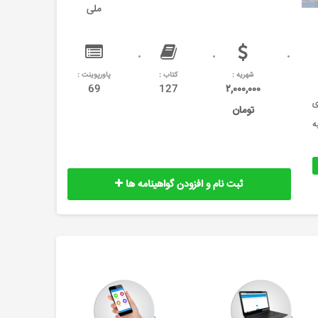
ملی
شهریه :
کتاب :
پاورپوینت :
69
127
۲,۰۰۰,۰۰۰
ته های
تومان
ه
ثبت نام و افزودن گواهینامه ها