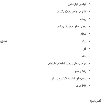
گیاهان آپارتمانی
آناتومی و فیزیولوژی گیاهی
ریشه
بخش های مختلف ریشه:
ساقه
برگ
فصل پ
گل
دانه
عوامل موثر بر رشد گیاهان آپارتمانی
رشد و نمو
بسترهاي کشت، تکثير و پرورش
PH خاک
فصل سوم