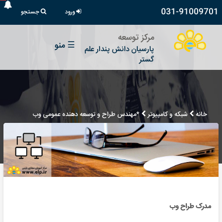
031-91009701
ورود
جستجو
مرکز توسعه
☰
منو
پارسیان دانش پندار علم
گستر
خانه
شبکه و کامپیوتر
*مهندس طراح و توسعه دهنده عمومی وب
مدرک طراح وب