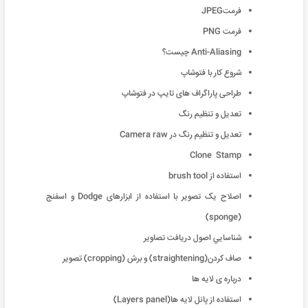
فرمتJPEG
فرمت PNG
Anti-Aliasing چیست؟
شروع کار با فتوشاپ
طراحی پاراگراف های تایپ در فتوشاپ
تعدیل و تنظیم رنگ
تعدیل و تنظیم رنگ در Camera raw
Clone Stamp
استفاده از brush tool
اصلاح یک تصویر با استفاده از ابزارهای Dodge و اسفنج
(sponge)
شناسايي اصول دريافت تصاوير
صاف کردن(straightening) و برش (cropping) تصویر
درباره ی لایه ها
استفاده از پانل لایه ها(Layers panel)