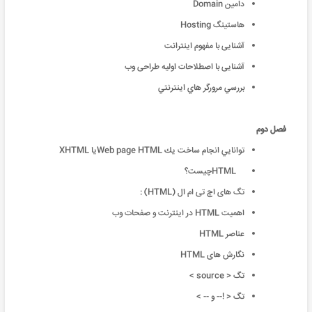
دامین Domain
هاستینگ Hosting
آشنایی با مفهوم اینترانت
آشنایی با اصطلاحات اولیه طراحی وب
بررسي مرورگر هاي اينترنتي
فصل دوم
توانايي انجام ساخت يك Web page HTMLیا XHTML
HTMLچیست؟
تگ های اچ تی ام ال (HTML) :
اهمیت HTML در اینترنت و صفحات وب
عناصر HTML
نگارش های HTML
تگ < source >
تگ < !-- و -- >