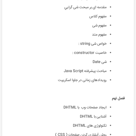
مقدمه ای بر مبحث شی گرايي
مفهوم کلاس
مفهوم شی
مفهوم متد
خواص شی string :
خاصيت constructor :
شی Date
مباحث پیشرفته Java Script
رویدادهای زمانی در جاوا اسکریپت
فصل نهم
ایجاد صفحات وب با DHTML
آشنایی با DHTML
تکنولوژی های DHTML
روش آبشاری کردن صفحات ( CSS )