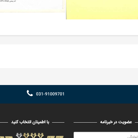
031-91009701
عضویت در خبرنامه
با اطمینان انتخاب کنید