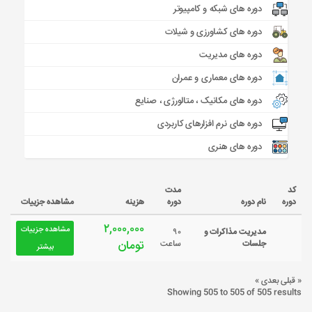
دوره های شبکه و کامپیوتر
دوره های کشاورزی و شیلات
دوره های مدیریت
دوره های معماری و عمران
دوره های مکانیک ، متالورژی ، صنایع
دوره های نرم افزارهای کاربردی
دوره های هنری
کد
مدت
دوره
نام دوره
دوره
هزینه
مشاهده جزییات
۲,۰۰۰,۰۰۰
مشاهده جزییات
مدیریت مذاکرات و
۹۰
تومان
جلسات
ساعت
بیشتر
« قبلی
بعدی »
Showing
505
to
505
of
505
results