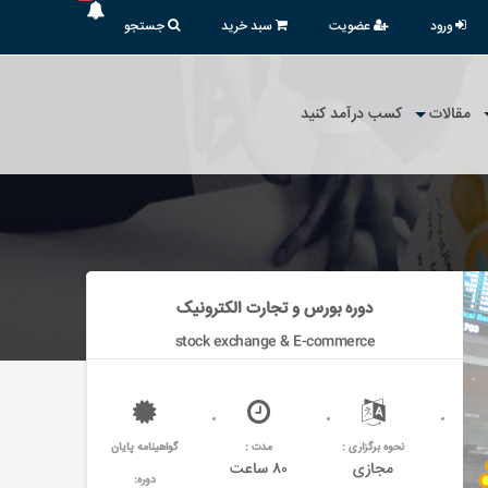
ورود
عضویت
سبد خرید
جستجو
مقالات
کسب درآمد کنید
دوره بورس و تجارت الکترونیک
stock exchange & E-commerce
نحوه برگزاری :
مدت :
گواهینامه پایان
مجازی
۸۰ ساعت
دوره: