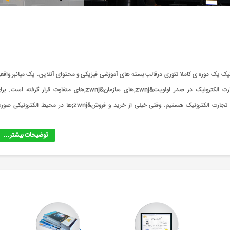
یک یک دوره ی کاملا تئوری درقالب بسته های آموزشی فیزیکی و محتوای آنلاین. یک میانبر واقع
برای صرفه جویی در وقت، انرژی و هزینه. درباره دوره: امروزه بحث تجارت الکترونیک در صدر اولویت&zwnj;های سازمان&zwnj;های متفاوت قرار گرفته است
راه&zwnj;اندازی بورس الکترونیک، ما نیازمند داشتن پیش&zwnj;نیازهای تجارت الکترونیک هستیم. وقتی خیلی از خرید و فروش&zwnj;ها در محیط الکترونی
توضیحات بیشتر...