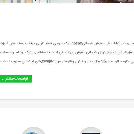
دوره مدیریت ارتباط موثر و هوش هیجانی چه دوره ای است؟ دوره&nbsp;مدیریت ارتباط موثر و هوش هیجانی&nbsp; یک دوره ی کاملا تئوری درقالب بسته های آم
ی و هزینه. درباره دوره: هوش هيجانی ، هوش غيرشناختي است که مشتمل بر درک عواطف و احساسا
و استفاده درست از آنها، تصميم&zwnj;هاي مناسب و به&zwnj;موقع، توانايي اداره مطلوب خلق&zwnj; و خو و کنترل رفتارها و مهارت&zwnj;هاي اجتماعي مطلوب
توضیحات بیشتر...