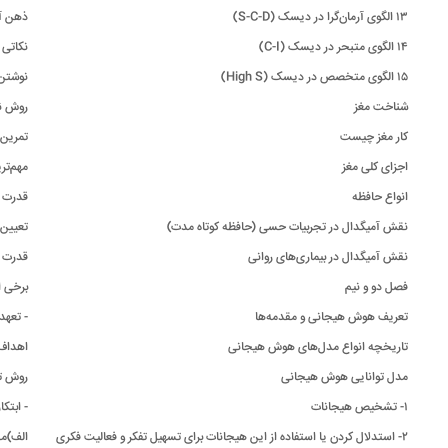
۱۳ الگوی آرمان‌گرا در دیسک (S-C-D)
ذهن 
۱۴ الگوی متبحر در دیسک (C-I)
نکاتی 
۱۵ الگوی متخصص در دیسک (High S)
نوشتن
شناخت مغز
روش ن
کار مغز چیست
تمرین
اجزای کلی مغز
مهم‌تر
انواع حافظه
قدرت 
نقش آمیگدال در تجربیات حسی (حافظه کوتاه مدت)
تعیی
نقش آمیگدال در بیماری‌های روانی
قدرت 
فصل دو و نیم
برخی ا
تعریف هوش هیجانی و مقدمه‌ها
- تعه
تاریخچه انواع مدل‌های هوش هیجانی
اهداف
مدل توانایی هوش هیجانی
روش تعی
۱- تشخیص هیجانات
- ابتک
۲- استدلال کردن یا استفاده از این هیجانات برای تسهیل تفکر و فعالیت فکری
الف)م