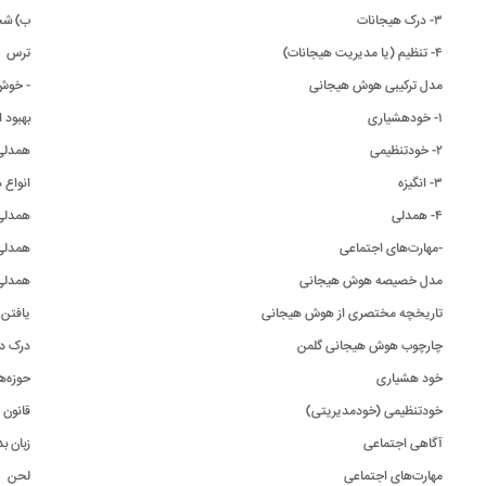
۳- درک هیجانات
ب) ش
۴- تنظیم (یا مدیریت هیجانات)
ترس
مدل ترکیبی هوش هیجانی
- خوش‌
۱- خودهشیاری
بهبود 
۲- خودتنظیمی
همد
۳- انگیزه
انواع
۴- همدلی
همدلی
-مهارت‌های اجتماعی
همدل
مدل خصیصه هوش هیجانی
همدلی
تاریخچه مختصری از هوش هیجانی
یافتن
چارچوب هوش هیجانی گلمن
درک د
خود هشیاری
حوزه‌
خودتنظیمی (خودمدیریتی)
قانون 
آگاهی اجتماعی
زبان 
مهارت‌های اجتماعی
لحن