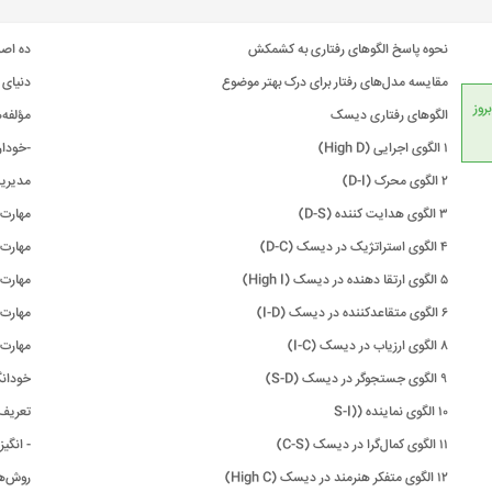
نحوه پاسخ الگوهای رفتاری به كشمكش
ده اص
مقایسه مدل‌های رفتار برای درک بهتر موضوع
دنیای
انداردهای جهانی، امکان بروز
الگوهای رفتاری دیسک
مؤلفه
۱ الگوی اجرایی (High D)
-خودار
۲ الگوی محرک (D-I)
مدیر
۳ الگوی هدایت کننده (D-S)
مهارت
۴ الگوی استراتژیک در دیسک (D-C)
مهارت فردی۱ :
۵ الگوی ارتقا دهنده در دیسک (High I)
مهارت فردی ۲: قاطعیت 
۶ الگوی متقاعدکننده در دیسک (I-D)
مهارت فردی ۳:
۸ الگوی ارزیاب در دیسک (I-C)
مهارت فردی ۴: برنامه‌ریز
۹ الگوی جستجوگر در دیسک (S-D)
خودان
۱۰ الگوی نماینده ((S-I
تعریف
۱۱ الگوی کمال‌گرا در دیسک (C-S)
- انگ
۱۲ الگوی متفکر هنرمند در دیسک (High C)
‌روش‌