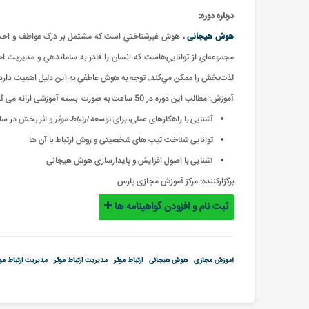
درباره دوره:
هوش هيجانی
، هوش غيرشناختي است که مشتمل بر درک عواطف و احساسات
مجموعه‌اي از توانايي‌هاست که انسان را قادر به ساماندهي و مديريت
لذت‌بخش را ممکن مي‌کند. توجه به هوش عاطفي به اين دليل اهميت دارد که
آموزش: مطالب این دوره در 50 ساعت به صورت بسته آموزشی ارائه می گردد
آشنایی با راهکارهای عملی، برای توسعه
ارتباط موثر
و اثر بخش در سا
توانایی شناخت تیپ های شخصیتی و روش ارتباط با آن ها
آشنایی با اصول افزایش و پایدارسازی هوش هیجانی
برگزارکننده:
مرکز آموزش مجازی پارس
ثبت نام و افزودن گواهینامه ها
آموزش مجازی
هوش هیجانی
ارتباط موثر
مدیریت ارتباط موثر
مدیریت ارتباط م