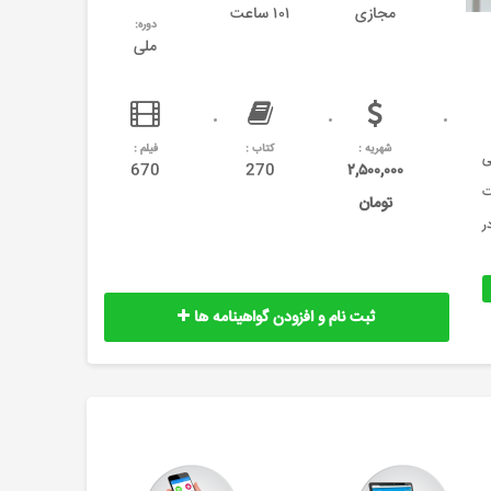
مجازی
۱۰۱ ساعت
دوره:
ملی
شهریه :
کتاب :
فیلم :
وزشی
670
270
۲,۵۰۰,۰۰۰
ت
تومان
 است. در
ثبت نام و افزودن گواهینامه ها