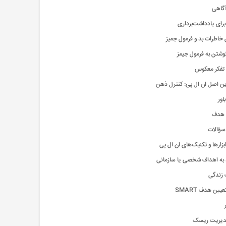
آگاهی
برای یادداشت‌برداری
 خاطرات بد و فرمول جمیز
وشتن به فرمول جیمز
 تفکر معکوس
ین اصل ان ال پی: کنترل ذهن
باور
ن هدف
سؤالات
بزارها و تکنیک‌های ان ال پی
د به اهداف شخصی یا سازمانی
 زندگی
ین هدف SMART
ار
دیریت ریسک