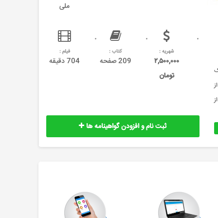
ملی
شهریه :
کتاب :
فیلم :
۲,۵۰۰,۰۰۰
209 صفحه
704 دقیقه
ک
تومان
ز
ز
ثبت نام و افزودن گواهینامه ها