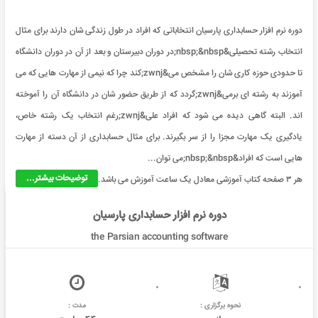
دوره نرم افزار حسابداری پارسیان انتخاباتی که افراد در طول زندگی شان دارند برای مثال
انتخاب رشته تحصیلی&nbsp;&nbsp;در دوران دبیرستان و بعد از آن در دوران دانشگاه
تا حدودی حوزه کاری شان را مشخص می&zwnj;کند چرا که نیمی از مهارت هایی که می
آموزند به رشته ای برمی&zwnj;گردد که از طریق حضور شان در دانشگاه آن را آموخته
اند. البته گاهی دیده می شود که افراد علی&zwnj;رغم انتخاب یک رشته خاص،
یادگیری یک مهارت مجزا را از سر بگیرند. برای مثال حسابداری از آن دسته از مهارت
هایی است که افراد&nbsp;&nbsp;می توان...
توضیحات بیشتر...
هر ۳ صفحه کتاب آموزشی معادل یک ساعت آموزش می باشد.
دوره نرم افزار حسابداری پارسیان
the Parsian accounting software
نحوه برگزاری :
مدت :