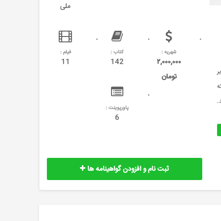
ملی
شهریه :
کتاب :
فیلم :
11
142
۲,۰۰۰,۰۰۰
ر
تومان
ه
د.
پاورپوینت :
6
ثبت نام و افزودن گواهینامه ها