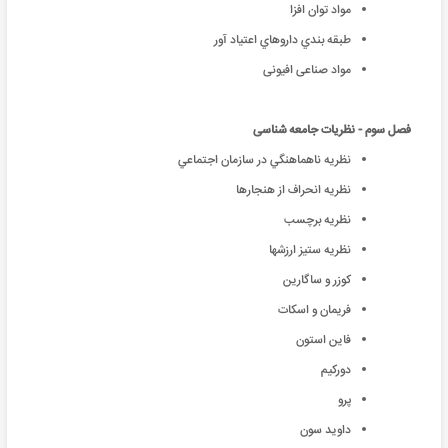
مواد توان افزا
طبقه بندي داروهاي اعتياد آور
مواد صناعی افیونی
فصل سوم - نظریات جامعه شناسی
نظريه ناهماهنگي در سازمان اجتماعي
نظريه انحراف از هنجارها
نظريه برچسب
نظريه ستيز ارزشها
كوزر و ساگارين
فريمان و اسكات
فاين استون
دوركيم
پرو
داويد سون