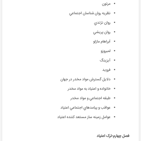
مرتون
نظريه روان شناسان اجتماعي
روان نژندي
روان پريشي
آبراهام مازلو
لمبروزو
آيزينگ
فرويد
دلايل گسترش مواد مخدر در جهان
خانواده و اعتياد به مواد مخدر
طبقه اجتماعي و مواد مخدر
عواقب و پيامدهاي اجتماعي اعتياد
عوامل زمينه ساز مستعد كننده اعتياد
فصل چهارم-ترک اعتیاد