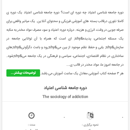
دوره جامعه شناسی اعتیاد چه دوره ای است؟ دوره جامعه شناسی اعتیاد یک دوره ی
کاملا تئوری درقالب بسته های آموزشی فیزیکی و محتوای آنلاین. یک میانبر واقعی برای
صرفه جویی در وقت، انرژی و هزینه. درباره دوره: اعتیاد و سوء مصرف مواد مخدر به مثابه
یک مسئله اجتماعی، پدیده&shy; ای است که همراه با آن توانایی جامعه در
سازمان&shy; یابی و حفظ نظم موجود از بین می&shy;رود و باعث دگرگونی&shy;های
ساختاری در نظام اقتصادی، اجتماعی، سیاسی و فرهنگی در یک جامعه می&shy;شود.
در جامعه امروز ما، مواد مخدر در قالب ی...
توضیحات بیشتر...
هر ۳ صفحه کتاب آموزشی معادل یک ساعت آموزش می باشد.
دوره جامعه شناسی اعتیاد
The sociology of addiction
نحوه برگزاری :
مدت :