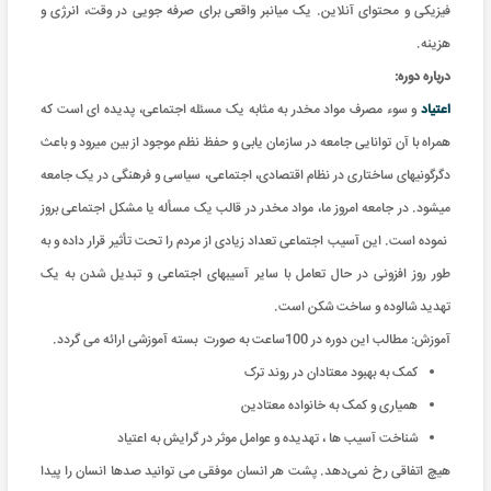
فیزیکی و محتوای آنلاین. یک میانبر واقعی برای صرفه جویی در وقت، انرژی و
هزینه
.
درباره دوره:
اعتیاد
و سوء مصرف مواد مخدر به مثابه یک مسئله اجتماعی، پدیده­ ای است که
همراه با آن توانایی جامعه در سازمان­ یابی و حفظ نظم موجود از بین می­رود و باعث
دگرگونی­های ساختاری در نظام اقتصادی، اجتماعی، سیاسی و فرهنگی در یک جامعه
می­شود. در جامعه امروز ما، مواد مخدر در قالب یک مسأله یا مشکل اجتماعی بروز
نموده­ است. این آسیب اجتماعی تعداد زيادی از مردم را تحت تأثیر قرار داده و به
طور روز افزونی در حال تعامل با سایر آسیب­های اجتماعی و تبدیل شدن به یک
تهدید شالوده و ساخت شکن است.
آموزش: مطالب این دوره در 100ساعت به صورت بسته آموزشی ارائه می گردد
.
کمک به بهبود معتادان در روند ترک
همیاری و کمک به خانواده معتادین
شناخت آسیب ها ، تهدیده و عوامل موثر در گرایش به اعتیاد​
هیچ اتفاقی رخ نمی‌دهد. پشت هر انسان موفقی می توانید صدها انسان را پیدا