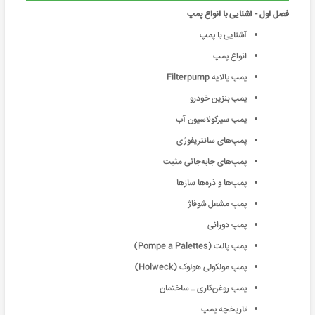
فصل اول - آشنایی با انواع پمپ
آشنایی با پمپ
انواع پمپ
پمپ پالایه Filterpump
پمپ بنزین خودرو
پمپ سیرکولاسیون آب
پمپ‌های سانتریفوژی
پمپ‌های جابه‌جائی مثبت
پمپ‌ها و ذره‌ها سازها
پمپ مشعل شوفاژ
پمپ دورانی
پمپ پالت (Pompe a Palettes)
پمپ مولکولی هولوک (Holweck)
پمپ‌ روغن‌کاری ـ ساختمان
تاریخچه پمپ