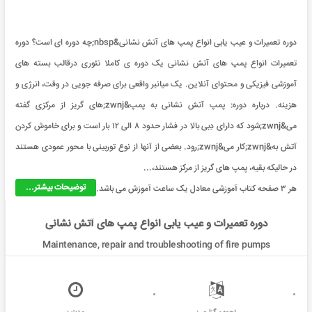
دوره تعمیرات و عیب یابی انواع پمپ های آتش نشانی&nbsp;چه دوره ای است؟ دوره
تعمیرات انواع پمپ های آتش نشانی یک دوره ی کاملا تئوری درقالب بسته های
آموزشی فیزیکی و محتوای آنلاین. یک میانبر واقعی برای صرفه جویی در وقت، انرژی و
هزینه. درباره دوره: پمپ آتش نشانی به پمپ&zwnj;های گریز از مرکزی گفته
می&zwnj;شود که دارای دِبی بالا در فشار حدود ۸ الی ۱۲ بار است و برای خاموش کردن
آتش به&zwnj;کار می&zwnj;رود. بعضی از آنها از نوع توربینی با محور عمودی هستند
در حالیکه بقیه، پمپ های گریز از مرکز هستند،...
توضیحات بیشتر...
هر ۳ صفحه کتاب آموزشی معادل یک ساعت آموزش می باشد.
دوره تعمیرات و عیب یابی انواع پمپ های آتش نشانی
Maintenance, repair and troubleshooting of fire pumps