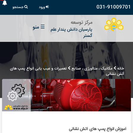
031-91009701
ورود
جستجو
مرکز توسعه
☰
منو
پارسیان دانش پندار علم
گستر
خانه
مکانیک ، متالورژی ، صنایع
تعمیرات و عیب یابی انواع پمپ های
آتش نشانی
آموزش انواع پمپ های آتش نشانی