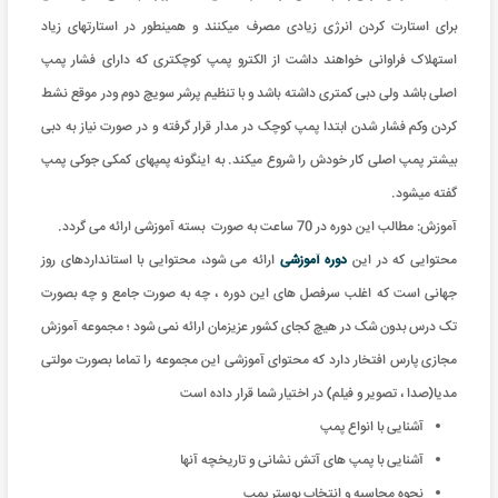
برای استارت کردن انرژی زیادی مصرف میکنند و همینطور در استارتهای زیاد
استهلاک فراوانی خواهند داشت از الکترو پمپ کوچکتری که دارای فشار پمپ
اصلی باشد ولی دبی کمتری داشته باشد و با تنظیم پرشر سویچ دوم ودر موقع نشط
کردن وکم فشار شدن ابتدا پمپ کوچک در مدار قرار گرفته و در صورت نیاز به دبی
بیشتر پمپ اصلی کار خودش را شروع میکند. به اینگونه پمپهای کمکی جوکی پمپ
گفته میشود.
آموزش: مطالب این دوره در 70 ساعت به صورت بسته آموزشی ارائه می گردد
.
محتوایی که در این
دوره آموزشی
ارائه می شود، محتوایی با استانداردهای روز
جهانی است که اغلب سرفصل های این دوره ، چه به صورت جامع و چه بصورت
تک درس بدون شک در هیچ کجای کشور عزیزمان ارائه نمی شود ؛ مجموعه آموزش
مجازی پارس افتخار دارد که محتوای آموزشی این مجموعه را تماما بصورت مولتی
مدیا(صدا ، تصویر و فیلم) در اختیار شما قرار داده است
آشنایی با انواع پمپ
آشنایی با پمپ های آتش نشانی و تاریخچه آنها
نحوه محاسبه و انتخاب بوستر پمپ