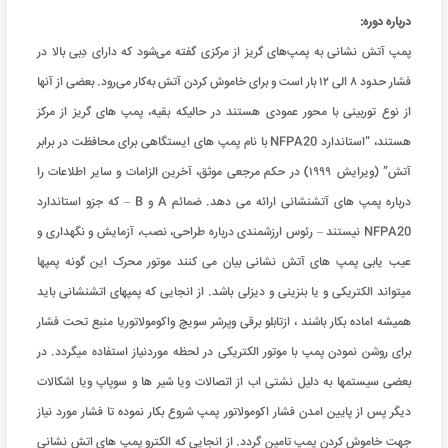
درباره دوره:
پمپ آتش نشانی به پمپ‌های گریز از مرکزی گفته می‌شود که دارای دِبی بالا در
فشار حدود ۸ الی ۱۲ بار است و برای خاموش کردن آتش به‌کار می‌رود. بعضی از آنها
از نوع توربینی با محور عمودی هستند در حالیکه بقیه، پمپ های گریز از مرکز
هستند، “استاندارد NFPA20 با نام پمپ های ایستگاهی برای محافظت در برابر
آتش” (ویرایش ۱۹۹۹) در حکم مرجعی موثق، آخرین الزامات و سایر اطلاعات را
درباره پمپ های آتشنشانی ارائه می دهد. ضمائم A و B – که جزو استاندارد
NFPA20 نیستند – رئوس ارزشمندی درباره طراحی، نصب، آزمایش و نگهداری و
عیب یابی پمپ های آتش نشانی بیان می کنند موتور محرک این گونه پمپها
میتواند الکتریکی و یا بنزینی و دیزلی باشد. از انجایی که پمپهای اتشنشانی باید
همیشه اماده بکار باشند ، ازتابلو برقی وپرشر سویچ واکومولاتوریا منبع تحت فشار
برای روشن نمودن پمپ با موتور الکتریکی در لحظه موردنیاز استفاده میگردد. در
بعضی سیستمها به دلیل نشتی اب از اتصالات ویا شیر ها و سوپاپ ویا اشکالات
دیگر پس از پایین امدن فشار اکومولاتور پمپ شروع بکار نموده تا فشار مورد نیاز
جهت خاموش کردن پمپ تامین گردد. از انجایی که الکترو پمپ های اتش نشانی