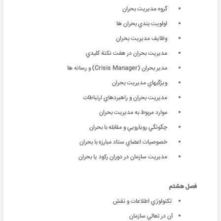
گروه مديريت بحران
اولويت بندي بحران ها
وظايف مديريت بحران
مديريت بحران در هفت نكتة‌ كليدي
مدير بحران (Crisis Manager) و رسانه ها
ویژگیهاي مدیریت بحران
مديريت بحران و راهبردهاي ارتباطات
موارد مربوط به مديريت بحران
چگونگي رويارويي و مقابله با بحران
خصوصيات اعضاي ستاد مبارزه با بحران
مدیریت سازمان در دوران رکود یا بحران
فصل هشتم
تکنولوژي اطلاعات و نقش
آن در تعالي سازمان