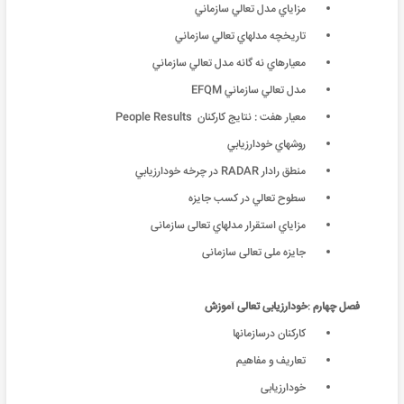
مزاياي مدل تعالي سازماني
تاريخچه مدلهاي تعالي سازماني
معيارهاي نه گانه مدل تعالي سازماني
مدل تعالي سازماني EFQM
معيار هفت : نتايج کارکنان People Results
روشهاي خودارزيابي
منطق رادار RADAR در چرخه خودارزيابي
سطوح تعالي در کسب جايزه
مزایاي استقرار مدلهاي تعالی سازمانی
جایزه ملی تعالی سازمانی
فصل چهارم
:
خودارزیابی تعالی آموزش
کارکنان درسازمانها
تعاریف و مفاهیم
خودارزیابی