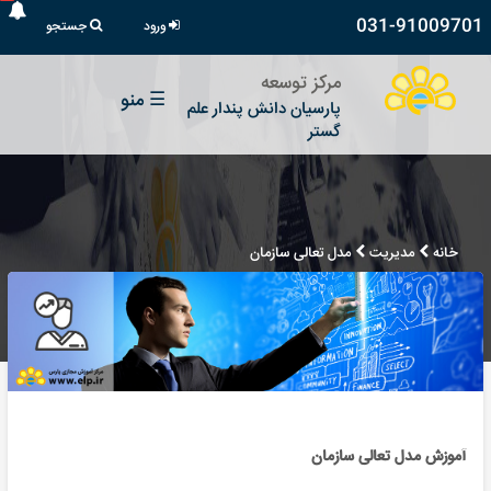
031-91009701
ورود
جستجو
مرکز توسعه
☰
منو
پارسیان دانش پندار علم
گستر
خانه
مدیریت
مدل تعالی سازمان
آموزش مدل تعالی سازمان