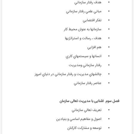
هدف رفتار سازماني
مباني علمي رفتار سازماني
تفكر اقتضايي
سازمانها به عنوان محيط کار
هدف ، رسالت و استراتژيها
هم افزايي
انسانها و سيستمهاي کاري
رفتار سازماني ومديريت
چالشهاي مديريت و رفتار سازماني در دنياي امروز
عناصر رفتار سازماني
فصل سوم
آشنایی با مدیریت تعالی سازمان
تعريف تعالي سازماني
اصول و مفاهيم اساسي و بنيادين
توسعه و مشارکت کارکنان