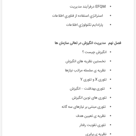
EFQM درفرآيند مديريت
استراتژي استفاده از فناوري اطلاعات
پارادايم تکنولوژي اطلاعات
فصل نهم مدیریت انگیزش در تعالی سازمان ها
انگیزش چیست ؟
نخستین نظریه های انگیزش
نظریه ی سلسله مراتب نیازها
تئوری X و تئوری Y
تئوری بهداشت – انگیزش
تئوری های نوین انگیزش
تئوری مبتنی بر نیازهای سه گانه
نظریه ی تعیین هدف
تئوری تقویت رفتار
نظریه ی برابری