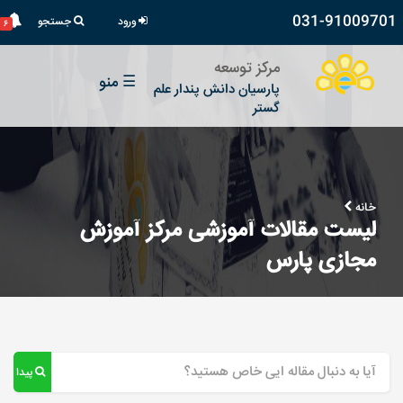
031-91009701
ورود
جستجو
۶
مرکز توسعه
☰
منو
پارسیان دانش پندار علم
گستر
خانه
لیست مقالات آموزشی مرکز آموزش
مجازی پارس
پیدا کن