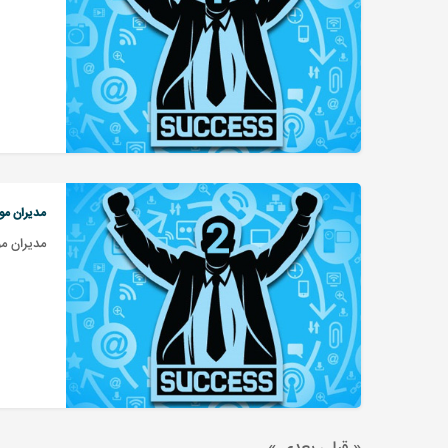
مدیران م
مدیران م